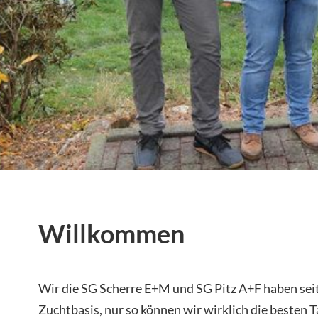
Willkommen
Wir die SG Scherre E+M und SG Pitz A+F haben sei
Zuchtbasis, nur so können wir wirklich die besten